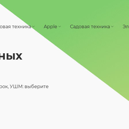
овая техника
Apple
Садовая техника
Эл
ных
рок, УШМ: выберите