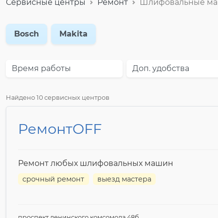
Сервисные центры
Ремонт
Шлифовальные м
Bosch
Makita
Время работы
Доп. удобства
Найдено 10 сервисных центров
РемонтOFF
Ремонт любых шлифовальных машин
срочный ремонт
выезд мастера
проспект ленинского комсомола 48б