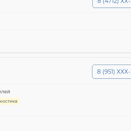
8 (4712) ХХ
8 (951) ХХХ
елей
ностика