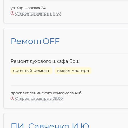
ул. Харьковская 24
Откроется завтра в 11:00
РемонтOFF
Ремонт духового шкафа Бош
срочный ремонт
выезд мастера
проспект ленинского комсомола 48б
Откроется завтра в 09:00
ПИ. Савченко И.Ю.